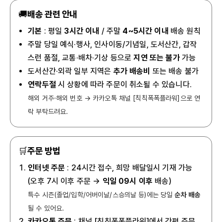
🚚
배송 관련 안내
기본
: 평일
3시간 이내
/ 주말
4~5시간 이내
배송 원칙
주말 당일 예식·행사, 인사이동/기념일, 도서산간, 갑작
스런 품절, 교통·배차·기상 등으로
지연 또는 불가
가능
도서산간·외곽 일부 지역은
추가 배송비
또는 배송 불가
연락두절
시 상황에 따라 주문이 취소될 수 있습니다.
해외 거주·해외 번호 → 카카오톡 채널 [칙칙폭폭플라워]으로 연
락 부탁드려요.
🛒
주문 방법
인터넷 주문
: 24시간 접수, 희망 배달일시 기재 가능
(오후 7시 이후 주문 →
익일 09시 이후
배송)
특수 시즌(졸업/입학/어버이날/스승의날 등)에는 당일
순차 배송
될 수 있어요.
카카오톡 주문
: 채널 [칙칙폭폭플라워]에서 간편 주문