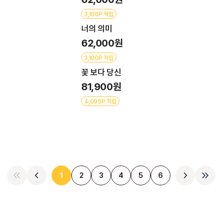
3,100P 적립
너의 의미
62,000원
3,100P 적립
꽃 보다 당신
81,900원
4,095P 적립
1
2
3
4
5
6