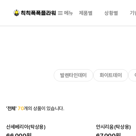
메뉴
제품별
상황별
기
발렌타인데이
화이트데이
'전체'
70
개의 상품이 있습니다.
산세베리아(탁상용)
안시리움(탁상용)
66,000원
67,000원