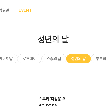
념일별
EVENT
성년의 날
어버이날
로즈데이
스승의 날
성년의 날
부부의
스투키(탁상용)B
62,000원