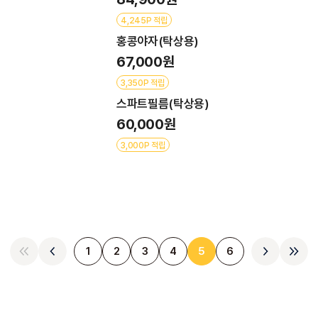
4,245P 적립
홍콩야자(탁상용)
67,000원
3,350P 적립
스파트필름(탁상용)
60,000원
3,000P 적립
1
2
3
4
5
6