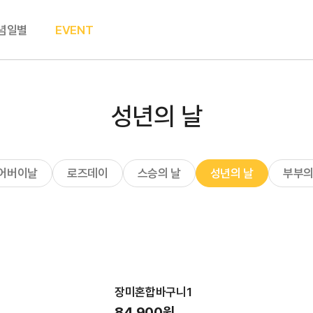
념일별
EVENT
성년의 날
어버이날
로즈데이
스승의 날
성년의 날
부부의
장미혼합바구니1
84,900원