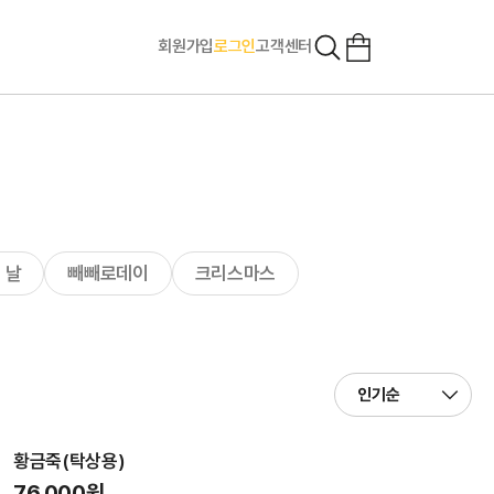
회원가입
로그인
고객센터
 날
빼빼로데이
크리스마스
황금죽(탁상용)
76,000원