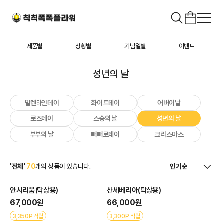
제품별
상황별
기념일별
이벤트
성년의 날
발렌타인데이
화이트데이
어버이날
로즈데이
스승의 날
성년의 날
부부의 날
빼빼로데이
크리스마스
'전체'
70
개의 상품이 있습니다.
안시리움(탁상용)
산세베리아(탁상용)
67,000원
66,000원
3,350P 적립
3,300P 적립