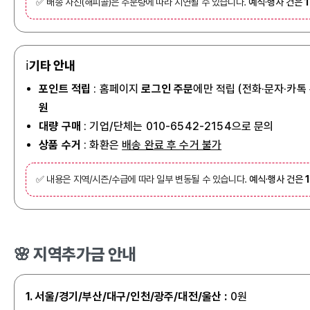
✅ 배송 사진(해피콜)은 주문량에 따라 지연될 수 있습니다.
예식·행사 건은
ℹ️
기타 안내
포인트 적립
: 홈페이지
로그인 주문
에만 적립 (전화·문자·카톡
원
대량 구매
: 기업/단체는 010-6542-2154으로 문의
상품 수거
: 화환은
배송 완료 후 수거 불가
✅ 내용은 지역/시즌/수급에 따라 일부 변동될 수 있습니다.
예식·행사 건은
🌸 지역추가금 안내
1. 서울/경기/부산/대구/인천/광주/대전/울산
:
0원