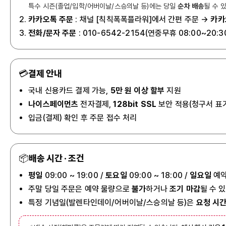
특수 시즌(졸업/입학/어버이날/스승의날 등)에는 당일
순차 배송
될 수 
카카오톡 주문
: 채널 [칙칙폭폭플라워]에서 간편 주문 →
카카
전화/문자 주문
: 010-6542-2154(연중무휴 08:00~20:3
💳
결제 안내
국내 신용카드 결제 가능,
5만 원 이상 할부
지원
나이스페이먼츠
전자결제,
128bit SSL
보안 적용(청구서 표
입금(결제) 확인 후 주문 접수 처리
📦
배송 시간 · 조건
평일
09:00 ~ 19:00 /
토요일
09:00 ~ 18:00 /
일요일
예약
주말 당일 주문은 예약 물량으로
불가
하거나
조기 마감
될 수 
특정 기념일(발렌타인데이/어버이날/스승의날 등)은
요청 시간