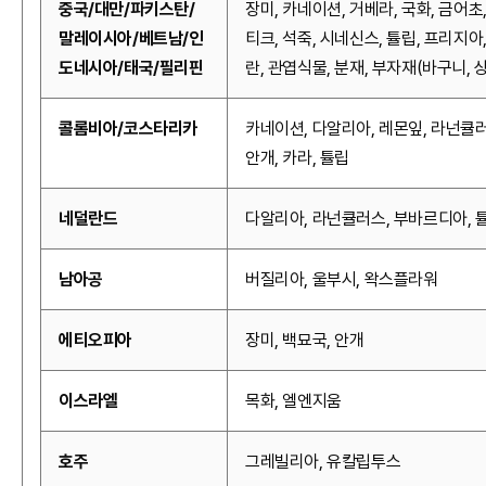
중국/대만/파키스탄/
장미, 카네이션, 거베라, 국화, 금어초
말레이시아/베트남/인
티크, 석죽, 시네신스, 튤립, 프리지아
도네시아/태국/필리핀
란, 관엽식물, 분재, 부자재(바구니, 상
콜롬비아/코스타리카
카네이션, 다알리아, 레몬잎, 라넌큘러
안개, 카라, 튤립
네덜란드
다알리아, 라넌큘러스, 부바르디아, 
남아공
버질리아, 울부시, 왁스플라워
에티오피아
장미, 백묘국, 안개
이스라엘
목화, 엘엔지움
호주
그레빌리아, 유칼립투스