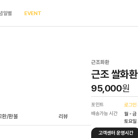
념일별
EVENT
근조화환
근조 쌀화환 
95,000
원
포인트
로그인
배송가능 시간
월 - 금
교환/환불
리뷰
토요일 오
고객센터 운영시간