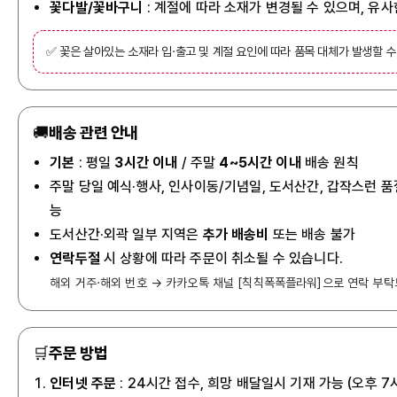
꽃다발/꽃바구니
: 계절에 따라 소재가 변경될 수 있으며, 유
✅ 꽃은 살아있는 소재라 입·출고 및 계절 요인에 따라 품목 대체가 발생할 수
🚚
배송 관련 안내
기본
: 평일
3시간 이내
/ 주말
4~5시간 이내
배송 원칙
주말 당일 예식·행사, 인사이동/기념일, 도서산간, 갑작스런 품
능
도서산간·외곽 일부 지역은
추가 배송비
또는 배송 불가
연락두절
시 상황에 따라 주문이 취소될 수 있습니다.
해외 거주·해외 번호 → 카카오톡 채널 [칙칙폭폭플라워]으로 연락 부탁
🛒
주문 방법
인터넷 주문
: 24시간 접수, 희망 배달일시 기재 가능 (오후 