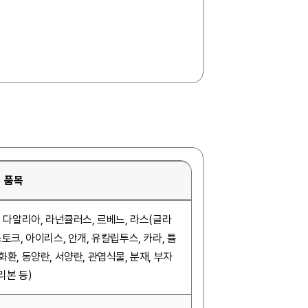
품목
, 다알리아, 라넌큘러스, 르베느, 라스(글라
스토크, 아이리스, 안개, 유칼립투스, 카라, 튤
화환, 동양란, 서양란, 관엽식물, 분재, 부자
 리본 등)