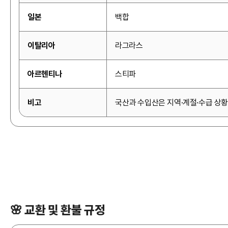
일본
백합
이탈리아
라그라스
아르헨티나
스티파
비고
국산과 수입산은 지역·계절·수급 상황
🌸 교환 및 환불 규정