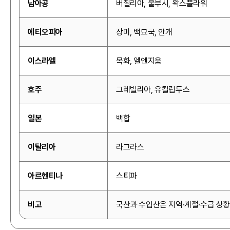
남아공
버질리아, 울부시, 왁스플라워
에티오피아
장미, 백묘국, 안개
이스라엘
목화, 엘엔지움
호주
그레빌리아, 유칼립투스
일본
백합
이탈리아
라그라스
아르헨티나
스티파
비고
국산과 수입산은 지역·계절·수급 상황