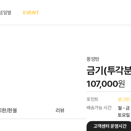
념일별
EVENT
동양란
금기(투각분
107,000
원
포인트
로그인
배송가능 시간
월 - 금
교환/환불
리뷰
토요일 오
고객센터 운영시간