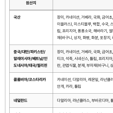
원산지
국산
장미, 카네이션, 거베라, 국화, 금어초
이올러스), 미스티블루, 백합, 수국, 
립, 프리지아, 퐁퐁소국, 해바라기, 쌀
재(바구니, 상자, 화병, 화분, 포장지,
중국/대만/파키스탄/
장미, 카네이션, 거베라, 국화, 금어초
말레이시아/베트남/인
티크, 석죽, 시네신스, 튤립, 프리지아
도네시아/태국/필리핀
란, 관엽식물, 분재, 부자재(바구니, 상
콜롬비아/코스타리카
카네이션, 다알리아, 레몬잎, 라넌큘러
안개, 카라, 튤립
네덜란드
다알리아, 라넌큘러스, 부바르디아, 