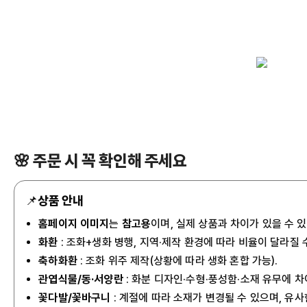
🌸 주문 시 꼭 확인해 주세요
📌
상품 안내
홈페이지 이미지
는
참고용
이며, 실제 상품과 차이가 있을 수 
화환
: 조화+생화 병행, 지역·제작 환경에 따라 비율이 달라질 
축하화환
: 조화 위주 제작(상황에 따라 생화 혼합 가능).
관엽식물/동·서양란
: 화분 디자인·수형·풍성함·소재 유무에 차
꽃다발/꽃바구니
: 계절에 따라 소재가 변경될 수 있으며, 유