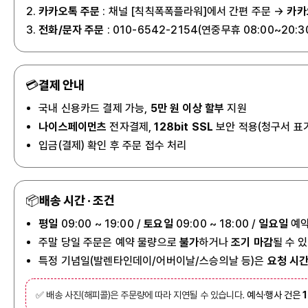
카카오톡 주문
: 채널 [칙칙폭폭플라워]에서 간편 주문 →
카카
전화/문자 주문
: 010-6542-2154(연중무휴 08:00~20:3
💳
결제 안내
국내 신용카드 결제 가능,
5만 원 이상 할부
지원
나이스페이먼츠
전자결제,
128bit SSL
보안 적용(청구서 표
입금(결제) 확인 후 주문 접수 처리
📦
배송 시간 · 조건
평일
09:00 ~ 19:00 /
토요일
09:00 ~ 18:00 /
일요일
예약
주말 당일 주문은 예약 물량으로
불가
하거나
조기 마감
될 수 
특정 기념일(발렌타인데이/어버이날/스승의날 등)은
요청 시간
✅ 배송 사진(해피콜)은 주문량에 따라 지연될 수 있습니다.
예식·행사 건은