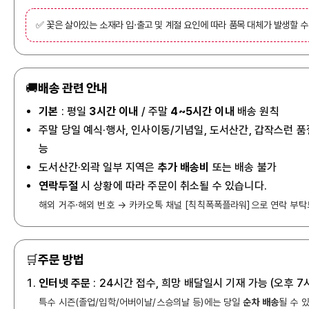
✅ 꽃은 살아있는 소재라 입·출고 및 계절 요인에 따라 품목 대체가 발생할 수
🚚
배송 관련 안내
기본
: 평일
3시간 이내
/ 주말
4~5시간 이내
배송 원칙
주말 당일 예식·행사, 인사이동/기념일, 도서산간, 갑작스런 품
능
도서산간·외곽 일부 지역은
추가 배송비
또는 배송 불가
연락두절
시 상황에 따라 주문이 취소될 수 있습니다.
해외 거주·해외 번호 → 카카오톡 채널 [칙칙폭폭플라워]으로 연락 부탁
🛒
주문 방법
인터넷 주문
: 24시간 접수, 희망 배달일시 기재 가능 (오후 
특수 시즌(졸업/입학/어버이날/스승의날 등)에는 당일
순차 배송
될 수 