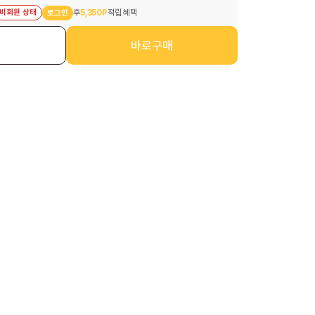
비회원 상태
후
5,350P
적립 혜택
로그인
니
바로구매