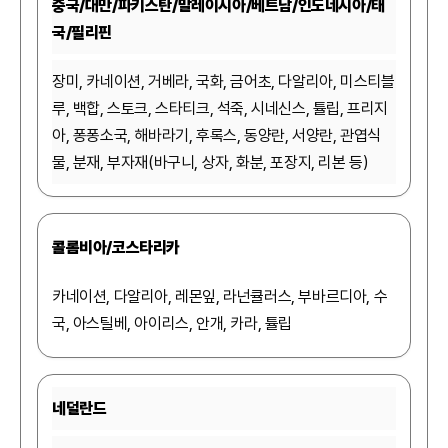
중국/대만/파키스탄/말레이시아/베트남/인도네시아/태
국/필리핀
장미, 카네이션, 거베라, 국화, 금어초, 다알리아, 미스티블
루, 백합, 스토크, 스타티크, 석죽, 시네신스, 튤립, 프리지
아, 퐁퐁소국, 해바라기, 후록스, 동양란, 서양란, 관엽식
물, 분재, 부자재(바구니, 상자, 화분, 포장지, 리본 등)
콜롬비아/코스타리카
카네이션, 다알리아, 레몬잎, 라넌큘러스, 부바르디아, 수
국, 아스틸베, 아이리스, 안개, 카라, 튤립
네덜란드