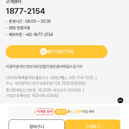
고객센터
1877-2154
운영시간 : 08:00 ~ 20:30
365 연중무휴
해외주문 : +82-1877-2154
@77887788
이용약관
개인정보처리방침
이용안내
이메일수집거부
(주)칙칙폭폭플라워
대표이사 : 김태진
팩스 : 051-714-1025
주소 : 부산광역시 남구 남동천로 128, 1825호(문현동)
통신판매업신고번호 : 제 2026-부산남구-0024호
사업자 등록번호 : 633-85-00582
Copyright@ (주)칙칙폭폭플라워 All Right Reserved.
비회원 상태
후
4,750P
적립 혜택
로그인
장바구니
구매하기