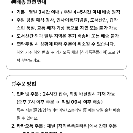
🚚
배송 관련 안내
기본
: 평일
3시간 이내
/ 주말
4~5시간 이내
배송 원칙
주말 당일 예식·행사, 인사이동/기념일, 도서산간, 갑작
스런 품절, 교통·배차·기상 등으로
지연 또는 불가
가능
도서산간·외곽 일부 지역은
추가 배송비
또는 배송 불가
연락두절
시 상황에 따라 주문이 취소될 수 있습니다.
해외 거주·해외 번호 → 카카오톡 채널 [칙칙폭폭플라워]으로 연
락 부탁드려요.
🛒
주문 방법
인터넷 주문
: 24시간 접수, 희망 배달일시 기재 가능
(오후 7시 이후 주문 →
익일 09시 이후
배송)
특수 시즌(졸업/입학/어버이날/스승의날 등)에는 당일
순차 배송
될 수 있어요.
카카오톡 주문
: 채널 [칙칙폭폭플라워]에서 간편 주문