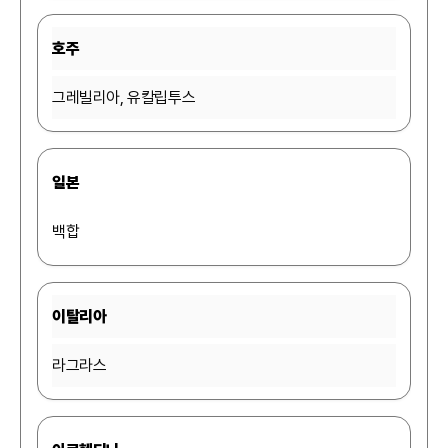
호주
그레빌리아, 유칼립투스
일본
백합
이탈리아
라그라스