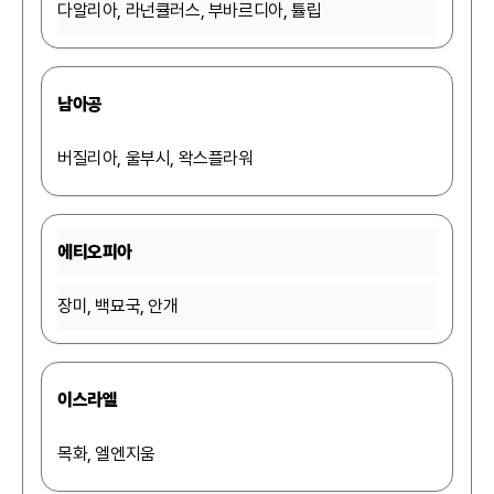
다알리아, 라넌큘러스, 부바르디아, 튤립
남아공
버질리아, 울부시, 왁스플라워
에티오피아
장미, 백묘국, 안개
이스라엘
목화, 엘엔지움