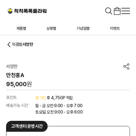
제품별
상황별
기념일별
이벤트
제품별
서양란
서양란
만천홍A
95,000
원
포인트
로그인
후 4,750P 적립
배송가능 시간
월 - 금 오전 9:00 - 오후 7:00
토요일 오전 9:00 - 오후 6:00
고객센터 운영시간