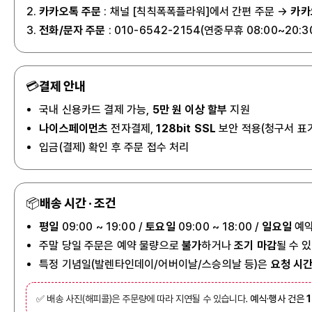
카카오톡 주문
: 채널 [칙칙폭폭플라워]에서 간편 주문 →
카카
전화/문자 주문
: 010-6542-2154(연중무휴 08:00~20:3
💳
결제 안내
국내 신용카드 결제 가능,
5만 원 이상 할부
지원
나이스페이먼츠
전자결제,
128bit SSL
보안 적용(청구서 표
입금(결제) 확인 후 주문 접수 처리
📦
배송 시간 · 조건
평일
09:00 ~ 19:00 /
토요일
09:00 ~ 18:00 /
일요일
예약
주말 당일 주문은 예약 물량으로
불가
하거나
조기 마감
될 수 
특정 기념일(발렌타인데이/어버이날/스승의날 등)은
요청 시간
✅ 배송 사진(해피콜)은 주문량에 따라 지연될 수 있습니다.
예식·행사 건은