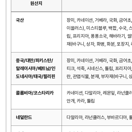
원산지
국산
장미, 카네이션, 거베라, 국화, 금어초
이올러스), 미스티블루, 백합, 수국, 
립, 프리지아, 퐁퐁소국, 해바라기, 쌀
재(바구니, 상자, 화병, 화분, 포장지,
중국/대만/파키스탄/
장미, 카네이션, 거베라, 국화, 금어초
말레이시아/베트남/인
티크, 석죽, 시네신스, 튤립, 프리지아
도네시아/태국/필리핀
란, 관엽식물, 분재, 부자재(바구니, 상
콜롬비아/코스타리카
카네이션, 다알리아, 레몬잎, 라넌큘러
안개, 카라, 튤립
네덜란드
다알리아, 라넌큘러스, 부바르디아, 