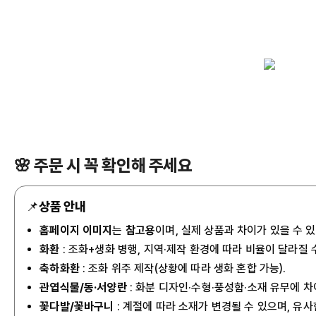
🌸 주문 시 꼭 확인해 주세요
📌
상품 안내
홈페이지 이미지
는
참고용
이며, 실제 상품과 차이가 있을 수 
화환
: 조화+생화 병행, 지역·제작 환경에 따라 비율이 달라질 
축하화환
: 조화 위주 제작(상황에 따라 생화 혼합 가능).
관엽식물/동·서양란
: 화분 디자인·수형·풍성함·소재 유무에 차
꽃다발/꽃바구니
: 계절에 따라 소재가 변경될 수 있으며, 유