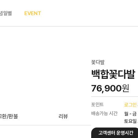
념일별
EVENT
꽃다발
백합꽃다발
76,900
원
포인트
로그인
배송가능 시간
월 - 금
교환/환불
리뷰
토요일 오
고객센터 운영시간