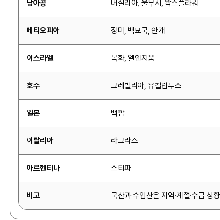
남아공
버질리아, 울부시, 왁스플라워
에티오피아
장미, 백묘국, 안개
이스라엘
목화, 엘엔지움
호주
그레빌리아, 유칼립투스
일본
백합
이탈리아
라그라스
아르헨티나
스티파
비고
국산과 수입산은 지역·계절·수급 상황