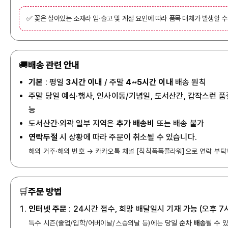
✅ 꽃은 살아있는 소재라 입·출고 및 계절 요인에 따라 품목 대체가 발생할 수
🚚
배송 관련 안내
기본
: 평일
3시간 이내
/ 주말
4~5시간 이내
배송 원칙
주말 당일 예식·행사, 인사이동/기념일, 도서산간, 갑작스런 품
능
도서산간·외곽 일부 지역은
추가 배송비
또는 배송 불가
연락두절
시 상황에 따라 주문이 취소될 수 있습니다.
해외 거주·해외 번호 → 카카오톡 채널 [칙칙폭폭플라워]으로 연락 부탁
🛒
주문 방법
인터넷 주문
: 24시간 접수, 희망 배달일시 기재 가능 (오후 
특수 시즌(졸업/입학/어버이날/스승의날 등)에는 당일
순차 배송
될 수 