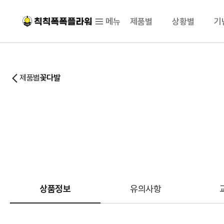
메뉴
제품별
상황별
기
제품별
꽃다발
상품정보
유의사항