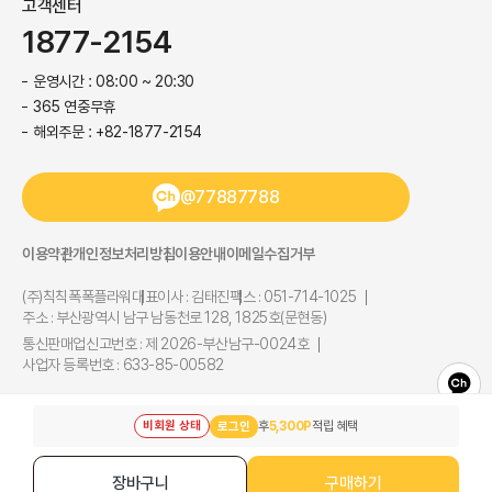
고객센터
1877-2154
운영시간 : 08:00 ~ 20:30
365 연중무휴
해외주문 : +82-1877-2154
@77887788
이용약관
개인정보처리방침
이용안내
이메일수집거부
(주)칙칙폭폭플라워
대표이사 : 김태진
팩스 : 051-714-1025
주소 : 부산광역시 남구 남동천로 128, 1825호(문현동)
통신판매업신고번호 : 제 2026-부산남구-0024호
사업자 등록번호 : 633-85-00582
Copyright@ (주)칙칙폭폭플라워 All Right Reserved.
비회원 상태
후
5,300P
적립 혜택
로그인
장바구니
구매하기