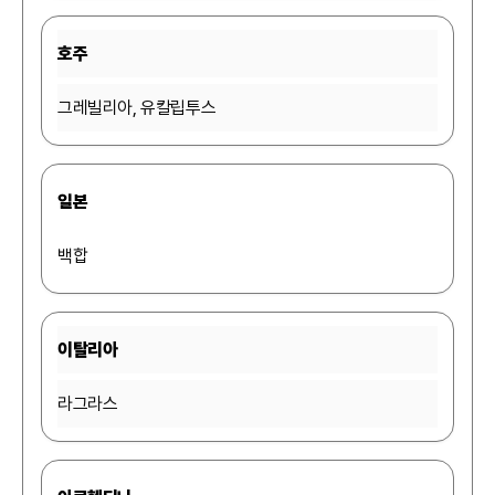
호주
그레빌리아, 유칼립투스
일본
백합
이탈리아
라그라스