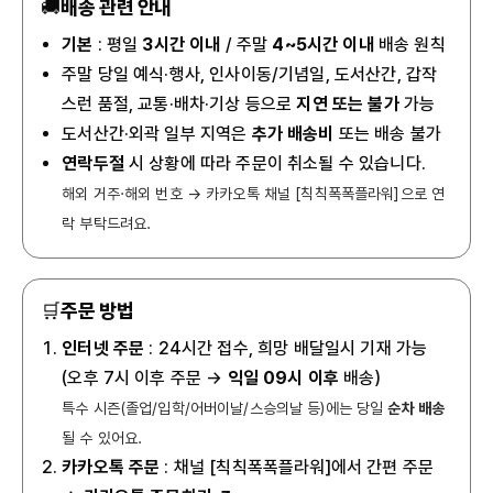
🚚
배송 관련 안내
기본
: 평일
3시간 이내
/ 주말
4~5시간 이내
배송 원칙
주말 당일 예식·행사, 인사이동/기념일, 도서산간, 갑작
스런 품절, 교통·배차·기상 등으로
지연 또는 불가
가능
도서산간·외곽 일부 지역은
추가 배송비
또는 배송 불가
연락두절
시 상황에 따라 주문이 취소될 수 있습니다.
해외 거주·해외 번호 → 카카오톡 채널 [칙칙폭폭플라워]으로 연
락 부탁드려요.
🛒
주문 방법
인터넷 주문
: 24시간 접수, 희망 배달일시 기재 가능
(오후 7시 이후 주문 →
익일 09시 이후
배송)
특수 시즌(졸업/입학/어버이날/스승의날 등)에는 당일
순차 배송
될 수 있어요.
카카오톡 주문
: 채널 [칙칙폭폭플라워]에서 간편 주문