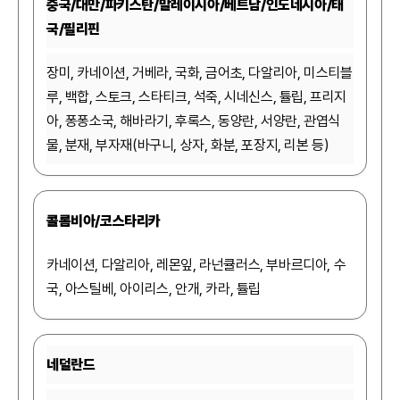
중국/대만/파키스탄/말레이시아/베트남/인도네시아/태
국/필리핀
장미, 카네이션, 거베라, 국화, 금어초, 다알리아, 미스티블
루, 백합, 스토크, 스타티크, 석죽, 시네신스, 튤립, 프리지
아, 퐁퐁소국, 해바라기, 후록스, 동양란, 서양란, 관엽식
물, 분재, 부자재(바구니, 상자, 화분, 포장지, 리본 등)
콜롬비아/코스타리카
카네이션, 다알리아, 레몬잎, 라넌큘러스, 부바르디아, 수
국, 아스틸베, 아이리스, 안개, 카라, 튤립
네덜란드