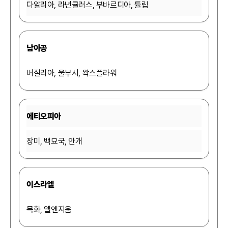
다알리아, 라넌큘러스, 부바르디아, 튤립
남아공
버질리아, 울부시, 왁스플라워
에티오피아
장미, 백묘국, 안개
이스라엘
목화, 엘엔지움