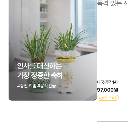
품격 있는 
인사를 대신하는
달마(도자기분)
대
가장 정중한 축하
157,000원
77
대국(투각분)
#승진·취임 #공식선물
7,850P 적립
3,
97,000원
4,850P 적립