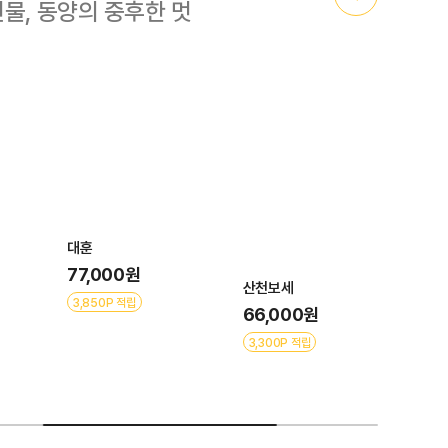
선물, 동양의 중후한 멋
훈
금기(투각분)
,000원
107,000원
산천보세
850P 적립
5,350P 적립
66,000원
3,300P 적립