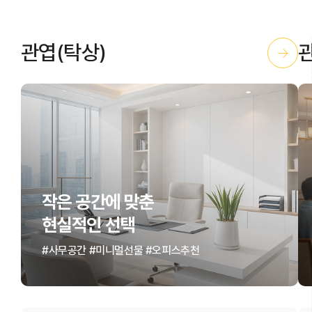
관엽(탁상)
→
작은 공간에 맞춘
현실적인 선택
#사무공간 #미니멀선물 #오피스추천