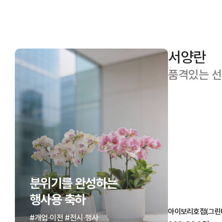
서양란
품격있는 선
분위기를 완성하는
노랑호접(쥬피터)
핑
행사용 축하
136,000원
1
)A
아이보리호접(그린베어)
#개업·이전 #전시·행사
6,800P 적립
8