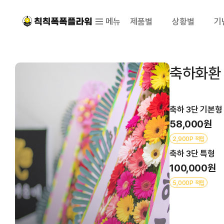
메뉴
제품별
상황별
기
축하화환
축하 3단 기본형
58,000원
2,900P 적립
축하 3단 특형
100,000원
5,000P 적립