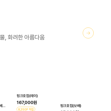
→
물, 화려한 아름다움
크호접(레이)
노랑호접(금공주)
67,000원
106,000원
핑크호접(보배)
,350P 적립
5,300P 적립